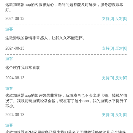
这款加速器app的客服很贴心，遇到问题都能及时解决，服务态度非常
好。
2024-08-13
支持
[0]
反对
[0]
游客
这款游戏的剧情非常感人，让我久久不能忘怀。
2024-08-13
支持
[0]
反对
[0]
游客
这个软件我非常喜欢
2024-08-13
支持
[0]
反对
[0]
游客
这款加速器app的加速效果非常好，玩游戏再也不会出现卡顿、掉线的情
况了。我以前玩游戏经常会输，现在有了这个app，我的游戏水平提升了
不少。
2024-08-13
支持
[0]
反对
[0]
游客
这款加速器VPM应用程序已经为我们带来了无限的流畅体验和安全性保