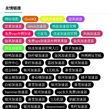
友情链接
网站地图
QuickQ
旋风加速度器
旋风加速
坚果加速器
tiktok加速器
狗急加速器官网
免费vqn外网加速
小蓝鸟
优途加速器官网
风驰加速器
旋风加速器
免费vps加速器外网苹果版
旋风加速度器
快连加速器
快连加速器官网入口
原子加速器
快鸭加速器
快柠檬加速器
旋风加速度器
外网网址导航
软件中心
青柠加速器
荔枝加速器
银河加速器
优云666
银河加速器
1元机场
暴雪加速器
纵云梯加速器
番石榴加速器
银河加速器
橘子加速器
白鲸加速器
暴雪加速器
银河加速器
暴雪加速器
hammer加速器
银河加速器
vp(永久免费)加速器
银河加速器
暴雪加速器
1元机场
蚂蚁加速器
速鹰666
银河加速器
anyconnect
青柠加速器