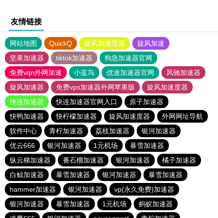
友情链接
网站地图
QuickQ
旋风加速度器
旋风加速
坚果加速器
tiktok加速器
狗急加速器官网
免费vqn外网加速
小蓝鸟
优途加速器官网
风驰加速器
旋风加速器
免费vps加速器外网苹果版
旋风加速度器
快连加速器
快连加速器官网入口
原子加速器
快鸭加速器
快柠檬加速器
旋风加速度器
外网网址导航
软件中心
青柠加速器
荔枝加速器
银河加速器
优云666
银河加速器
1元机场
暴雪加速器
纵云梯加速器
番石榴加速器
银河加速器
橘子加速器
白鲸加速器
暴雪加速器
银河加速器
暴雪加速器
hammer加速器
银河加速器
vp(永久免费)加速器
银河加速器
暴雪加速器
1元机场
蚂蚁加速器