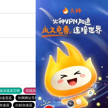
支持
[0]
反对
[0]
支持
[0]
反对
[0]
支持
[0]
反对
[0]
途加速器官网
风驰加速器
旋风加速器
加速度器
外网网址导航
软件中心
青柠加速器
加速器
白鲸加速器
暴雪加速器
银河加速器
暴雪加速器