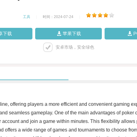
工具
|
时间：2024-07-24
|
卓下载
苹果下载
安卓市场，安全绿色
line, offering players a more efficient and convenient gaming ex
ss and seamless gameplay. One of the main advantages of poker c
 account and join a game within minutes. This flexibility allows 
ud offers a wide range of games and tournaments to choose from,