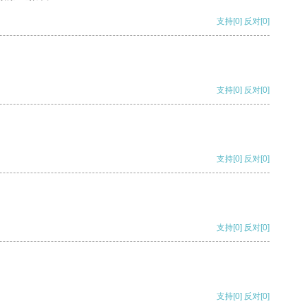
支持
[0]
反对
[0]
支持
[0]
反对
[0]
支持
[0]
反对
[0]
支持
[0]
反对
[0]
支持
[0]
反对
[0]