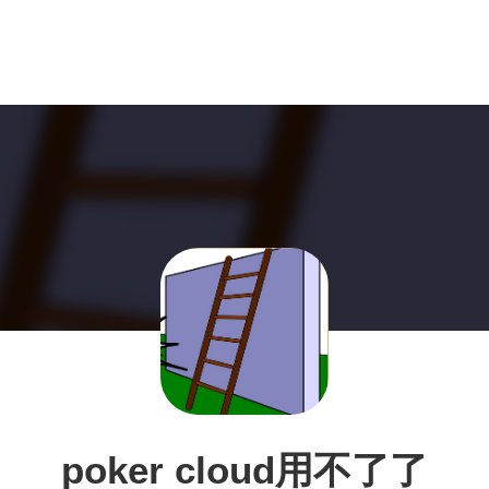
poker cloud用不了了