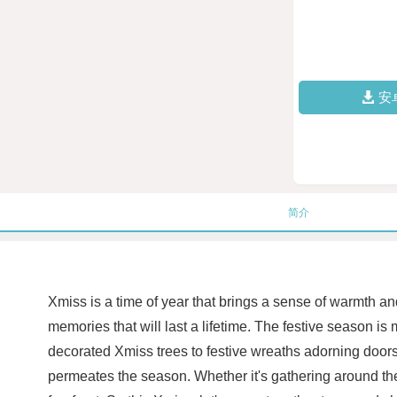
安
简介
Xmiss is a time of year that brings a sense of warmth and
memories that will last a lifetime. The festive season is 
decorated Xmiss trees to festive wreaths adorning doors, 
permeates the season. Whether it's gathering around the X