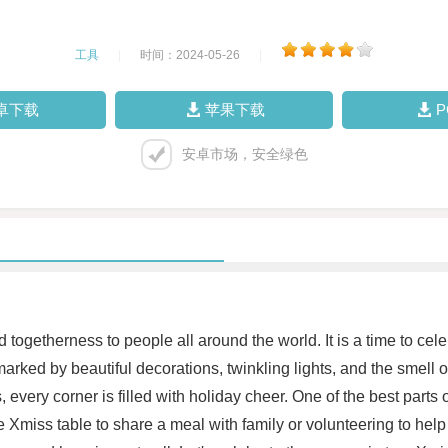
工具
|
时间：2024-05-26
|
卓下载
苹果下载
安卓市场，安全绿色
 togetherness to people all around the world. It is a time to cel
marked by beautiful decorations, twinkling lights, and the smell o
every corner is filled with holiday cheer. One of the best parts o
miss table to share a meal with family or volunteering to help tho