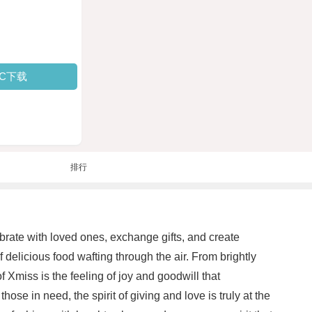
PC下载
排行
ebrate with loved ones, exchange gifts, and create
f delicious food wafting through the air. From brightly
f Xmiss is the feeling of joy and goodwill that
se in need, the spirit of giving and love is truly at the