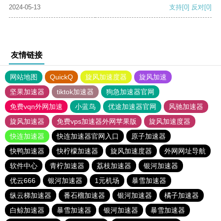
2024-05-13
支持
[0]
反对
[0]
友情链接
网站地图
QuickQ
旋风加速度器
旋风加速
坚果加速器
tiktok加速器
狗急加速器官网
免费vqn外网加速
小蓝鸟
优途加速器官网
风驰加速器
旋风加速器
免费vps加速器外网苹果版
旋风加速度器
快连加速器
快连加速器官网入口
原子加速器
快鸭加速器
快柠檬加速器
旋风加速度器
外网网址导航
软件中心
青柠加速器
荔枝加速器
银河加速器
优云666
银河加速器
1元机场
暴雪加速器
纵云梯加速器
番石榴加速器
银河加速器
橘子加速器
白鲸加速器
暴雪加速器
银河加速器
暴雪加速器