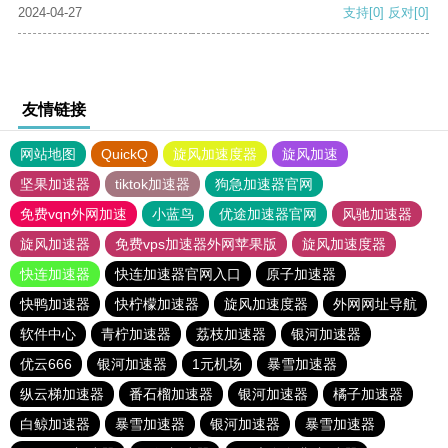
2024-04-27
支持
[0]
反对
[0]
友情链接
网站地图
QuickQ
旋风加速度器
旋风加速
坚果加速器
tiktok加速器
狗急加速器官网
免费vqn外网加速
小蓝鸟
优途加速器官网
风驰加速器
旋风加速器
免费vps加速器外网苹果版
旋风加速度器
快连加速器
快连加速器官网入口
原子加速器
快鸭加速器
快柠檬加速器
旋风加速度器
外网网址导航
软件中心
青柠加速器
荔枝加速器
银河加速器
优云666
银河加速器
1元机场
暴雪加速器
纵云梯加速器
番石榴加速器
银河加速器
橘子加速器
白鲸加速器
暴雪加速器
银河加速器
暴雪加速器