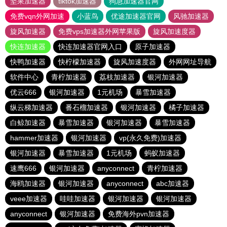
坚果加速器
tiktok加速器
狗急加速器官网
免费vqn外网加速
小蓝鸟
优途加速器官网
风驰加速器
旋风加速器
免费vps加速器外网苹果版
旋风加速度器
快连加速器
快连加速器官网入口
原子加速器
快鸭加速器
快柠檬加速器
旋风加速度器
外网网址导航
软件中心
青柠加速器
荔枝加速器
银河加速器
优云666
银河加速器
1元机场
暴雪加速器
纵云梯加速器
番石榴加速器
银河加速器
橘子加速器
白鲸加速器
暴雪加速器
银河加速器
暴雪加速器
hammer加速器
银河加速器
vp(永久免费)加速器
银河加速器
暴雪加速器
1元机场
蚂蚁加速器
速鹰666
银河加速器
anyconnect
青柠加速器
海鸥加速器
银河加速器
anyconnect
abc加速器
veee加速器
哇哇加速器
银河加速器
银河加速器
anyconnect
银河加速器
免费海外pvn加速器