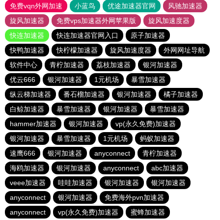
免费vqn外网加速
小蓝鸟
优途加速器官网
风驰加速器
旋风加速器
免费vps加速器外网苹果版
旋风加速度器
快连加速器
快连加速器官网入口
原子加速器
快鸭加速器
快柠檬加速器
旋风加速度器
外网网址导航
软件中心
青柠加速器
荔枝加速器
银河加速器
优云666
银河加速器
1元机场
暴雪加速器
纵云梯加速器
番石榴加速器
银河加速器
橘子加速器
白鲸加速器
暴雪加速器
银河加速器
暴雪加速器
hammer加速器
银河加速器
vp(永久免费)加速器
银河加速器
暴雪加速器
1元机场
蚂蚁加速器
速鹰666
银河加速器
anyconnect
青柠加速器
海鸥加速器
银河加速器
anyconnect
abc加速器
veee加速器
哇哇加速器
银河加速器
银河加速器
anyconnect
银河加速器
免费海外pvn加速器
anyconnect
vp(永久免费)加速器
蜜蜂加速器