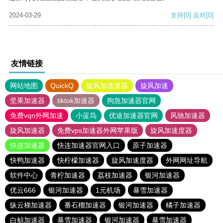
2024-03-29
支持
[0]
反对
[0]
友情链接
网站地图
QuickQ
旋风加速度器
旋风加速
坚果加速器
tiktok加速器
狗急加速器官网
免费vqn外网加速
小蓝鸟
优途加速器官网
风驰加速器
旋风加速器
免费vps加速器外网苹果版
旋风加速度器
快连加速器
快连加速器官网入口
原子加速器
快鸭加速器
快柠檬加速器
旋风加速度器
外网网址导航
软件中心
青柠加速器
荔枝加速器
银河加速器
优云666
银河加速器
1元机场
暴雪加速器
纵云梯加速器
番石榴加速器
银河加速器
橘子加速器
白鲸加速器
暴雪加速器
银河加速器
暴雪加速器