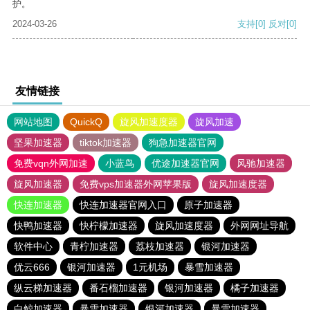
护。
2024-03-26
支持
[0]
反对
[0]
友情链接
网站地图
QuickQ
旋风加速度器
旋风加速
坚果加速器
tiktok加速器
狗急加速器官网
免费vqn外网加速
小蓝鸟
优途加速器官网
风驰加速器
旋风加速器
免费vps加速器外网苹果版
旋风加速度器
快连加速器
快连加速器官网入口
原子加速器
快鸭加速器
快柠檬加速器
旋风加速度器
外网网址导航
软件中心
青柠加速器
荔枝加速器
银河加速器
优云666
银河加速器
1元机场
暴雪加速器
纵云梯加速器
番石榴加速器
银河加速器
橘子加速器
白鲸加速器
暴雪加速器
银河加速器
暴雪加速器