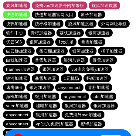
旋风加速器
免费vps加速器外网苹果版
旋风加速度器
快连加速器
快连加速器官网入口
原子加速器
快鸭加速器
快柠檬加速器
旋风加速度器
外网网址导航
软件中心
青柠加速器
荔枝加速器
银河加速器
优云666
银河加速器
1元机场
暴雪加速器
纵云梯加速器
番石榴加速器
银河加速器
橘子加速器
白鲸加速器
暴雪加速器
银河加速器
暴雪加速器
hammer加速器
银河加速器
vp(永久免费)加速器
银河加速器
暴雪加速器
1元机场
蚂蚁加速器
速鹰666
银河加速器
anyconnect
青柠加速器
海鸥加速器
银河加速器
anyconnect
abc加速器
veee加速器
哇哇加速器
银河加速器
银河加速器
anyconnect
银河加速器
免费海外pvn加速器
anyconnect
vp(永久免费)加速器
蜜蜂加速器
ikuuu.me加速器官网