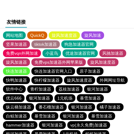
友情链接
网站地图
QuickQ
旋风加速度器
旋风加速
坚果加速器
tiktok加速器
狗急加速器官网
免费vqn外网加速
小蓝鸟
优途加速器官网
风驰加速器
旋风加速器
免费vps加速器外网苹果版
旋风加速度器
快连加速器
快连加速器官网入口
原子加速器
快鸭加速器
快柠檬加速器
旋风加速度器
外网网址导航
软件中心
青柠加速器
荔枝加速器
银河加速器
优云666
银河加速器
1元机场
暴雪加速器
纵云梯加速器
番石榴加速器
银河加速器
橘子加速器
白鲸加速器
暴雪加速器
银河加速器
暴雪加速器
hammer加速器
银河加速器
vp(永久免费)加速器