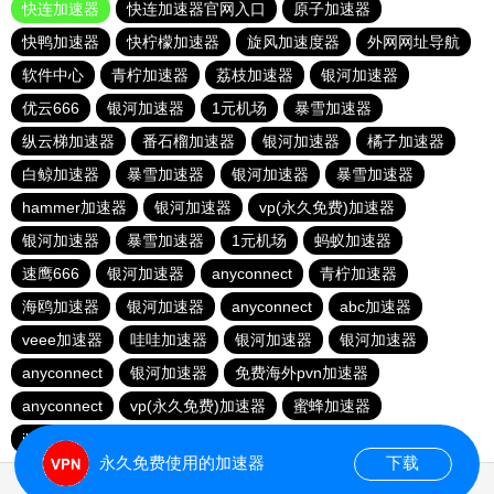
快连加速器
快连加速器官网入口
原子加速器
快鸭加速器
快柠檬加速器
旋风加速度器
外网网址导航
软件中心
青柠加速器
荔枝加速器
银河加速器
优云666
银河加速器
1元机场
暴雪加速器
纵云梯加速器
番石榴加速器
银河加速器
橘子加速器
白鲸加速器
暴雪加速器
银河加速器
暴雪加速器
hammer加速器
银河加速器
vp(永久免费)加速器
银河加速器
暴雪加速器
1元机场
蚂蚁加速器
速鹰666
银河加速器
anyconnect
青柠加速器
海鸥加速器
银河加速器
anyconnect
abc加速器
veee加速器
哇哇加速器
银河加速器
银河加速器
anyconnect
银河加速器
免费海外pvn加速器
anyconnect
vp(永久免费)加速器
蜜蜂加速器
ikuuu.me加速器官网
永久免费使用的加速器
下载