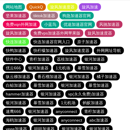
网站地图
QuickQ
旋风加速度器
旋风加速
坚果加速器
tiktok加速器
狗急加速器官网
免费vqn外网加速
小蓝鸟
优途加速器官网
风驰加速器
旋风加速器
免费vps加速器外网苹果版
旋风加速度器
快连加速器
快连加速器官网入口
原子加速器
快鸭加速器
快柠檬加速器
旋风加速度器
外网网址导航
软件中心
青柠加速器
荔枝加速器
银河加速器
优云666
银河加速器
1元机场
暴雪加速器
纵云梯加速器
番石榴加速器
银河加速器
橘子加速器
白鲸加速器
暴雪加速器
银河加速器
暴雪加速器
hammer加速器
银河加速器
vp(永久免费)加速器
银河加速器
暴雪加速器
1元机场
蚂蚁加速器
速鹰666
银河加速器
anyconnect
青柠加速器
海鸥加速器
银河加速器
anyconnect
abc加速器
veee加速器
哇哇加速器
银河加速器
银河加速器