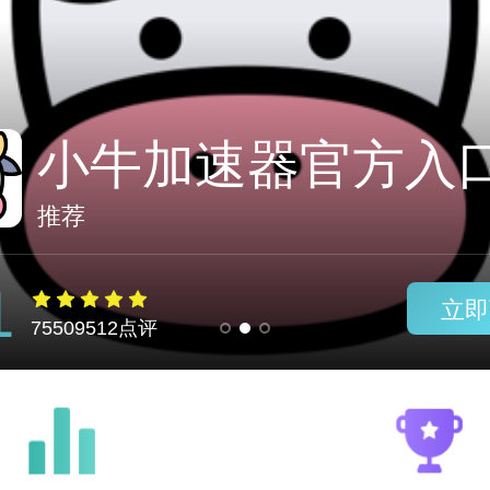
推荐
1
立即
75509512点评