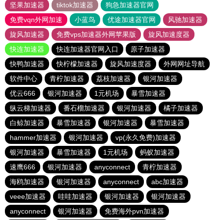
坚果加速器
tiktok加速器
狗急加速器官网
免费vqn外网加速
小蓝鸟
优途加速器官网
风驰加速器
旋风加速器
免费vps加速器外网苹果版
旋风加速度器
快连加速器
快连加速器官网入口
原子加速器
快鸭加速器
快柠檬加速器
旋风加速度器
外网网址导航
软件中心
青柠加速器
荔枝加速器
银河加速器
优云666
银河加速器
1元机场
暴雪加速器
纵云梯加速器
番石榴加速器
银河加速器
橘子加速器
白鲸加速器
暴雪加速器
银河加速器
暴雪加速器
hammer加速器
银河加速器
vp(永久免费)加速器
银河加速器
暴雪加速器
1元机场
蚂蚁加速器
速鹰666
银河加速器
anyconnect
青柠加速器
海鸥加速器
银河加速器
anyconnect
abc加速器
veee加速器
哇哇加速器
银河加速器
银河加速器
anyconnect
银河加速器
免费海外pvn加速器