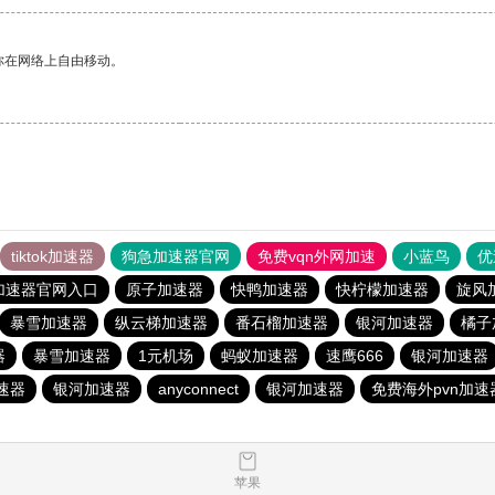
你在网络上自由移动。
tiktok加速器
狗急加速器官网
免费vqn外网加速
小蓝鸟
优
加速器官网入口
原子加速器
快鸭加速器
快柠檬加速器
旋风
暴雪加速器
纵云梯加速器
番石榴加速器
银河加速器
橘子
器
暴雪加速器
1元机场
蚂蚁加速器
速鹰666
银河加速器
速器
银河加速器
anyconnect
银河加速器
免费海外pvn加速
苹果