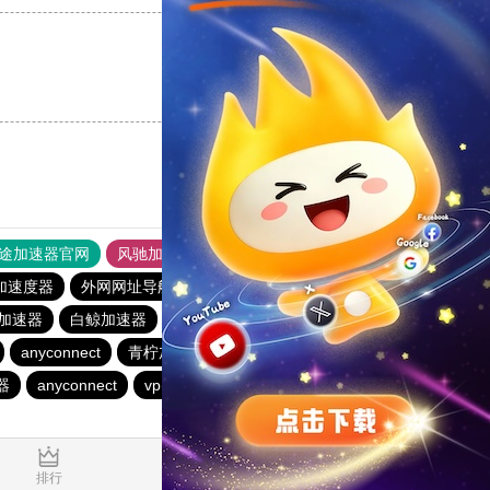
支持
[0]
反对
[0]
途加速器官网
风驰加速器
旋风加速器
加速度器
外网网址导航
软件中心
青柠加速器
加速器
白鲸加速器
暴雪加速器
银河加速器
暴雪加速器
anyconnect
青柠加速器
海鸥加速器
银河加速器
器
anyconnect
vp(永久免费)加速器
蜜蜂加速器
0.150520s
排行
推荐