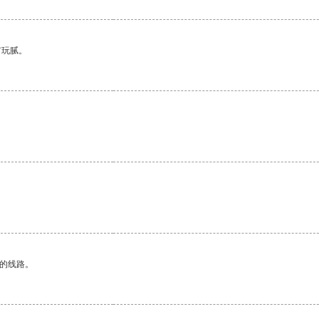
有玩腻。
。
区的线路。